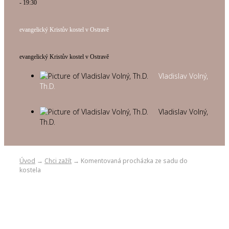
- 19:30
evangelický Kristův kostel v Ostravě
evangelický Kristův kostel v Ostravě
Vladislav Volný,
Th.D.
Vladislav Volný,
Th.D.
Úvod
Chci zažít
Komentovaná procházka ze sadu do
→
→
kostela
Komentovaná procház