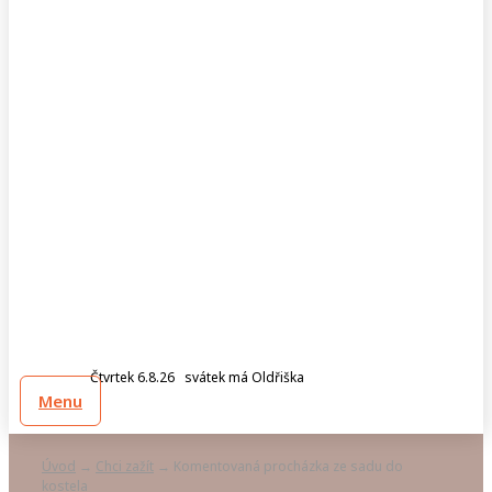
Čtvrtek 6.8.26 svátek má Oldřiška
Menu
Úvod
Chci zažít
Komentovaná procházka ze sadu do
→
→
kostela