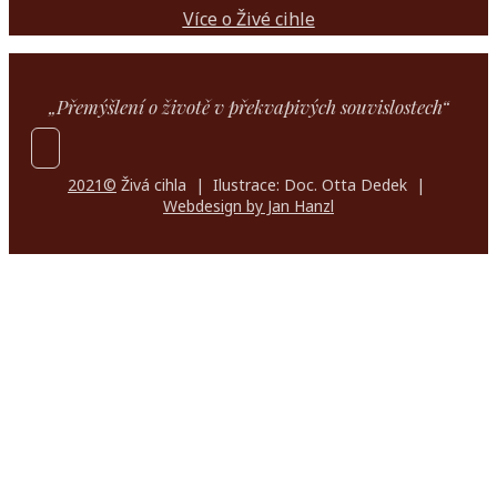
Více o Živé cihle
„Přemýšlení o životě v překvapivých souvislostech“
2021©
Živá cihla | Ilustrace: Doc. Otta Dedek |
Webdesign by Jan Hanzl