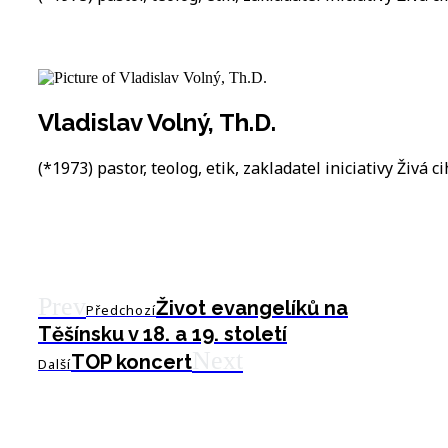
Vladislav Volný, Th.D.
(*1973) pastor, teolog, etik, zakladatel iniciativy Živá ci
Prev
Život evangelíků na
Předchozí
Těšínsku v 18. a 19. století
Next
TOP koncert
Další