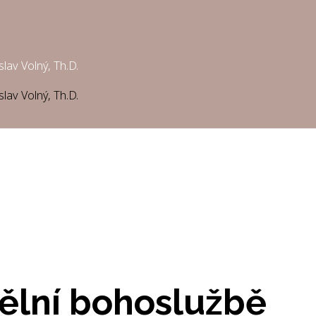
slav Volný, Th.D.
slav Volný, Th.D.
ělní bohoslužbě
ělní bohoslužbě