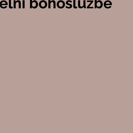
ělní bohoslužbě