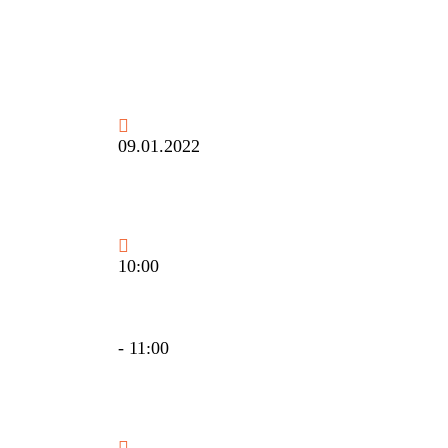
09.01.2022
09.01.2022
10:00
10:00
- 11:00
- 11:00
Ostrava, Husovo náměstí 4