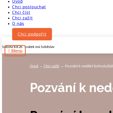
Úvod
Chci poslouchat
Chci číst
Chci zažít
O nás
Chci podpořit
Sobota 8.8.26 svátek má Soběslav
Menu
Úvod
Chci zažít
Pozvání k nedělní bohoslužbě
→
→
Pozvání k ned