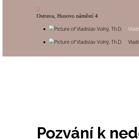
Ostrava, Husovo náměstí 4
Vladi
Vladi
Úvod
Chci zažít
Pozvání k nedělní bohoslužbě
→
→
Pozvání k ned
Pozvání k ned