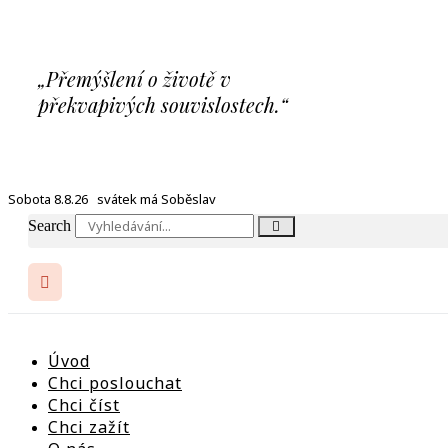
Přejít
k
obsahu
„Přemýšlení o životě v
překvapivých souvislostech.“
Sobota 8.8.26 svátek má Soběslav
Search
Úvod
Chci poslouchat
Chci číst
Chci zažít