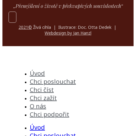
„Přemýšlení o životě v překvapivých souvislostech“
2021©
Živá cihla | Ilustrace: Doc. Otta Dedek |
Webdesign by Jan Hanzl
Úvod
Chci poslouchat
Chci číst
Chci zažít
O nás
Chci podpořit
Úvod
Chci poslouchat