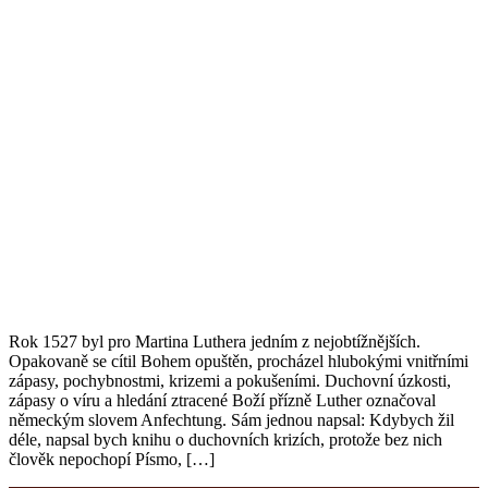
Rok 1527 byl pro Martina Luthera jedním z nejobtížnějších.
Opakovaně se cítil Bohem opuštěn, procházel hlubokými vnitřními
zápasy, pochybnostmi, krizemi a pokušeními. Duchovní úzkosti,
zápasy o víru a hledání ztracené Boží přízně Luther označoval
německým slovem Anfechtung. Sám jednou napsal: Kdybych žil
déle, napsal bych knihu o duchovních krizích, protože bez nich
člověk nepochopí Písmo, […]