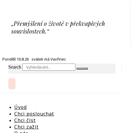
Přejít
k
obsahu
„Přemýšlení o životě v překvapivých
souvislostech.“
Pondělí 10.8.26 svátek má Vavřinec
Search
Úvod
Chci poslouchat
Chci číst
Chci zažít