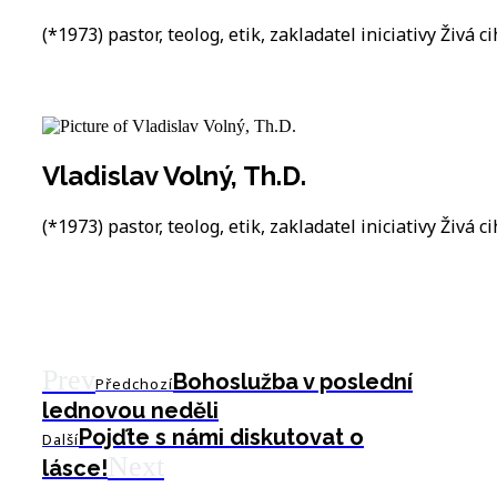
(*1973) pastor, teolog, etik, zakladatel iniciativy Živá ci
Vladislav Volný, Th.D.
(*1973) pastor, teolog, etik, zakladatel iniciativy Živá ci
Prev
Bohoslužba v poslední
Předchozí
lednovou neděli
Pojďte s námi diskutovat o
Další
Next
lásce!