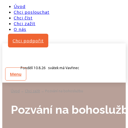
Úvod
Chci poslouchat
Chci číst
Chci zažít
O nás
Chci podpořit
Pondělí 10.8.26 svátek má Vavřinec
Menu
Úvod
Chci zažít
Pozvání na bohoslužbu
→
→
Pozvání na bohosluž