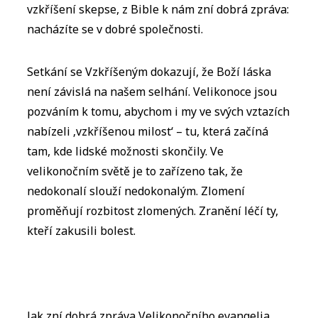
vzkříšení skepse, z Bible k nám zní dobrá zpráva:
nacházíte se v dobré společnosti.
Setkání se Vzkříšeným dokazují, že Boží láska
není závislá na našem selhání. Velikonoce jsou
pozváním k tomu, abychom i my ve svých vztazích
nabízeli ‚vzkříšenou milost‘ – tu, která začíná
tam, kde lidské možnosti skončily. Ve
velikonočním světě je to zařízeno tak, že
nedokonalí slouží nedokonalým. Zlomení
proměňují rozbitost zlomených. Zranění léčí ty,
kteří zakusili bolest.
Jak zní dobrá zpráva Velikonočního evangelia