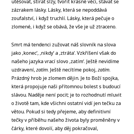
utěšovat, stírat slzy, tvořit krásné věci, stávat se
zázrakem lásky. Lásky, která se nepoddává
zoufalství, i když truchlí. Lásky, která pečuje o
zlomené, i když se obává, že vše je už ztraceno.
Smrt má tendenci zužovat náš slovník na slova
jako ‚konec‘, ‚nikdy‘ a ‚ztráta‘. Vzkříšení však do
našeho jazyka vrací slovo ‚zatím‘. Ještě nevidíme
uzdravení,
zatím
. Ještě necítíme pokoj,
zatím
.
Prázdný hrob je zlomem dějin. Je to Boží spojka,
která propojuje naši přítomnou bolest s budoucí
slávou. Naděje není pocit; je to rozhodnutí mluvit
o životě tam, kde všichni ostatní vidí jen tečku za
větou. Pokud si tedy přejeme, aby definitivní
tečky v příběhu našeho života byly proměněny v
čárky, které dovolí, aby děj pokračoval,