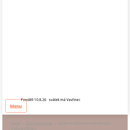
Pondělí 10.8.26 svátek má Vavřinec
Menu
Úvod
Chci poslouchat
Začalo to pláčem a pokračovalo…
→
→
třeba polibkem