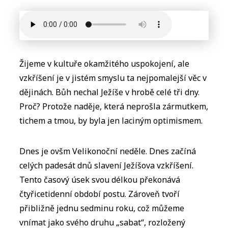
Žijeme v kultuře okamžitého uspokojení, ale
vzkříšení je v jistém smyslu ta nejpomalejší věc v
dějinách. Bůh nechal Ježíše v hrobě celé tři dny.
Proč? Protože naděje, která neprošla zármutkem,
tichem a tmou, by byla jen laciným optimismem.
Dnes je ovšm Velikonoční neděle. Dnes začíná
celých padesát dnů slavení Ježíšova vzkříšení.
Tento časový úsek svou délkou překonává
čtyřicetidenní období postu. Zároveň tvoří
přibližně jednu sedminu roku, což můžeme
vnímat jako svého druhu „sabat“, rozložený