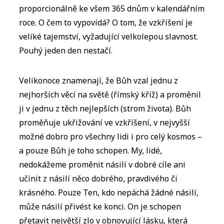
proporcionálně ke všem 365 dnům v kalendářním
roce. O čem to vypovídá? O tom, že vzkříšení je
veliké tajemství, vyžadující velkolepou slavnost.
Pouhý jeden den nestačí.
Velikonoce znamenají, že Bůh vzal jednu z
nejhorších věcí na světě (římský kříž) a proměnil
ji v jednu z těch nejlepších (strom života). Bůh
proměňuje ukřižování ve vzkříšení, v nejvyšší
možné dobro pro všechny lidi i pro celý kosmos –
a pouze Bůh je toho schopen. My, lidé,
nedokážeme proměnit násilí v dobré cíle ani
učinit z násilí něco dobrého, pravdivého či
krásného. Pouze Ten, kdo nepáchá žádné násilí,
může násilí přivést ke konci. On je schopen
přetavit největší zlo v obnovující lásku, která