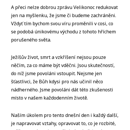
A přeci nelze dobrou zprávu Velikonoc redukovat
jen na myšlenku, že jsme či budeme zachráněni.
Vždyť tím bychom svou víru proměnili v cosi, co
se podobá únikovému východu z tohoto hříchem
porušeného světa.
Ježíšův život, smrt a vzkříšení nejsou pouze
něčím, za co máme být vděčni. Jsou skutečností,
do níž jsme povoláni vstoupit. Nejsme jen
šťastlivci, že Bůh kdysi pro nás učinil něco
nádherného. Jsme povoláni dát této zkušenosti
místo v našem každodenním životě.
Naším úkolem pro tento dnešní den i každý další,
je napravovat vztahy, opravovat to, co je rozbité,