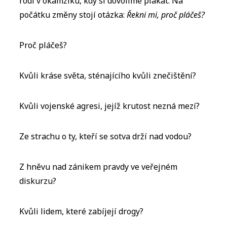
rodí v okamžiku, kdy si dovolíme plakat. Na
počátku změny stojí otázka:
Řekni mi, proč pláčeš?
Proč pláčeš?
Kvůli kráse světa, sténajícího kvůli znečištění?
Kvůli vojenské agresi, jejíž krutost nezná mezí?
Ze strachu o ty, kteří se sotva drží nad vodou?
Z hněvu nad zánikem pravdy ve veřejném
diskurzu?
Kvůli lidem, které zabíjejí drogy?