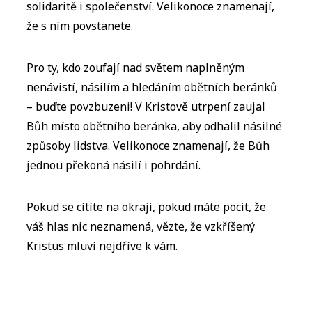
solidaritě i společenství. Velikonoce znamenají,
že s ním povstanete.
Pro ty, kdo zoufají nad světem naplněným
nenávistí, násilím a hledáním obětních beránků
– buďte povzbuzeni! V Kristově utrpení zaujal
Bůh místo obětního beránka, aby odhalil násilné
způsoby lidstva. Velikonoce znamenají, že Bůh
jednou překoná násilí i pohrdání.
Pokud se cítíte na okraji, pokud máte pocit, že
váš hlas nic neznamená, vězte, že vzkříšený
Kristus mluví nejdříve k vám.