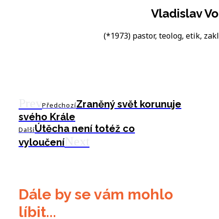
Vladislav Vo
(*1973) pastor, teolog, etik, zakl
Prev
Zraněný svět korunuje
Předchozí
svého Krále
Útěcha není totéž co
Další
Next
vyloučení
Dále by se vám mohlo
líbit...