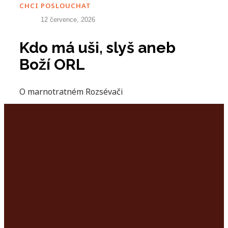
CHCI POSLOUCHAT
12 července, 2026
Kdo má uši, slyš aneb
Boží ORL
O marnotratném Rozsévači