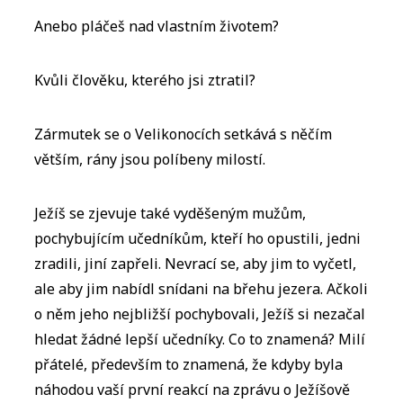
Anebo pláčeš nad vlastním životem?
Kvůli člověku, kterého jsi ztratil?
Zármutek se o Velikonocích setkává s něčím
větším, rány jsou políbeny milostí.
Ježíš se zjevuje také vyděšeným mužům,
pochybujícím učedníkům, kteří ho opustili, jedni
zradili, jiní zapřeli. Nevrací se, aby jim to vyčetl,
ale aby jim nabídl snídani na břehu jezera. Ačkoli
o něm jeho nejbližší pochybovali, Ježíš si nezačal
hledat žádné lepší učedníky. Co to znamená? Milí
přátelé, především to znamená, že kdyby byla
náhodou vaší první reakcí na zprávu o Ježíšově