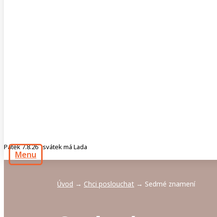
Pátek 7.8.26 svátek má Lada
Menu
Úvod
Chci poslouchat
Sedmé znamení
→
→