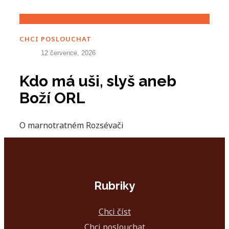
CHCI POSLOUCHAT
12 července, 2026
Kdo má uši, slyš aneb
Boží ORL
O marnotratném Rozsévači
Rubriky
Chci číst
Chci poslouchat