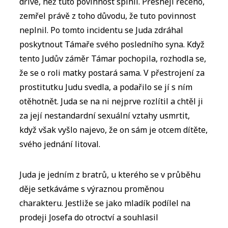
dříve, než tuto povinnost splnil. Přesněji řečeno,
zemřel právě z toho důvodu, že tuto povinnost
neplnil. Po tomto incidentu se Juda zdráhal
poskytnout Támaře svého posledního syna. Když
tento Judův záměr Támar pochopila, rozhodla se,
že se o roli matky postará sama. V přestrojení za
prostitutku Judu svedla, a podařilo se jí s ním
otěhotnět. Juda se na ni nejprve rozlítil a chtěl ji
za její nestandardní sexuální vztahy usmrtit,
když však vyšlo najevo, že on sám je otcem dítěte,
svého jednání litoval.
Juda je jedním z bratrů, u kterého se v průběhu
děje setkáváme s výraznou proměnou
charakteru. Jestliže se jako mladík podílel na
prodeji Josefa do otroctví a souhlasil