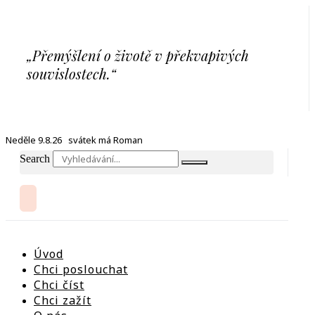
Přejít
k
obsahu
„Přemýšlení o životě v překvapivých
souvislostech.“
Neděle 9.8.26 svátek má Roman
Search
Úvod
Chci poslouchat
Chci číst
Chci zažít