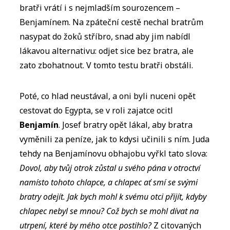
bratři vrátí i s nejmladším sourozencem –
Benjamínem. Na zpáteční cestě nechal bratrům
nasypat do žoků stříbro, snad aby jim nabídl
lákavou alternativu: odjet sice bez bratra, ale
zato zbohatnout. V tomto testu bratři obstáli.
Poté, co hlad neustával, a oni byli nuceni opět
cestovat do Egypta, se v roli zajatce ocitl
Benjamín
. Josef bratry opět lákal, aby bratra
vyměnili za peníze, jak to kdysi učinili s ním. Juda
tehdy na Benjamínovu obhajobu vyřkl tato slova:
Dovol, aby tvůj otrok zůstal u svého pána v otroctví
namísto tohoto chlapce, a chlapec ať smí se svými
bratry odejít. Jak bych mohl k svému otci přijít, kdyby
chlapec nebyl se mnou? Což bych se mohl dívat na
utrpení, které by mého otce postihlo?
Z citovaných