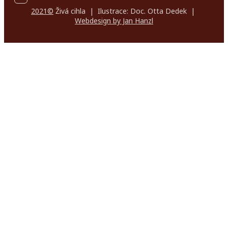
2021©
Živá cihla | Ilustrace: Doc. Otta Dedek |
Webdesign by Jan Hanzl