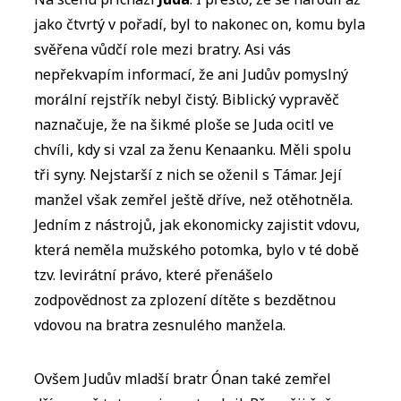
jako čtvrtý v pořadí, byl to nakonec on, komu byla
svěřena vůdčí role mezi bratry. Asi vás
nepřekvapím informací, že ani Judův pomyslný
morální rejstřík nebyl čistý. Biblický vypravěč
naznačuje, že na šikmé ploše se Juda ocitl ve
chvíli, kdy si vzal za ženu Kenaanku. Měli spolu
tři syny. Nejstarší z nich se oženil s Támar. Její
manžel však zemřel ještě dříve, než otěhotněla.
Jedním z nástrojů, jak ekonomicky zajistit vdovu,
která neměla mužského potomka, bylo v té době
tzv. levirátní právo, které přenášelo
zodpovědnost za zplození dítěte s bezdětnou
vdovou na bratra zesnulého manžela.
Ovšem Judův mladší bratr Ónan také zemřel