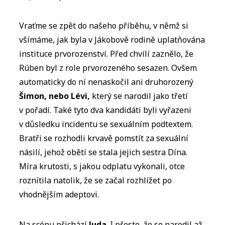
Vraťme se zpět do našeho příběhu, v němž si
všímáme, jak byla v Jákobově rodině uplatňována
instituce prvorozenství. Před chvílí zaznělo, že
Rúben byl z role prvorozeného sesazen. Ovšem
automaticky do ní nenaskočil ani druhorozený
Šimon, nebo Lévi,
který se narodil jako třetí
v pořadí. Také tyto dva kandidáti byli vyřazeni
v důsledku incidentu se sexuálním podtextem.
Bratři se rozhodli krvavě pomstít za sexuální
násilí, jehož obětí se stala jejich sestra Dína.
Míra krutosti, s jakou odplatu vykonali, otce
roznítila natolik, že se začal rozhlížet po
vhodnějším adeptovi.
Na scénu přichází
Juda
. I přesto, že se narodil až