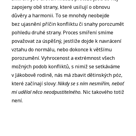
zapojeny obě strany, které usilují o obnovu
důvěry a harmonii. To se mnohdy neobejde
bez ujasnění příčin konfliktu či snahy porozumět
pohledu druhé strany. Proces smíření smíme
považovat za úspěšný, jestliže dojde k navrácení
vztahu do normálu, nebo dokonce k většímu
porozumění. Vyhrocenost a extrémnost všech
možných podob konfliktů, s nimiž se setkáváme
v Jákobově rodině, nás má zbavit dětinských póz,
které začínají slovy:
Nikdy se s ním nesmířím, neboť
mi udělal něco neodpustitelného.
Nic takového totiž
není.