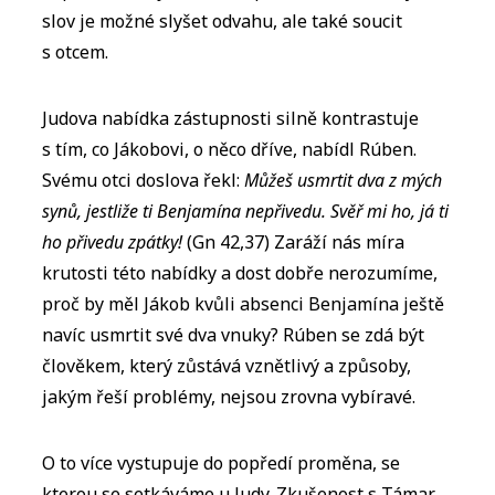
slov je možné slyšet odvahu, ale také soucit
s otcem.
Judova nabídka zástupnosti silně kontrastuje
s tím, co Jákobovi, o něco dříve, nabídl Rúben.
Svému otci doslova řekl:
Můžeš usmrtit dva z mých
synů, jestliže ti Benjamína nepřivedu. Svěř mi ho, já ti
ho přivedu zpátky!
(Gn 42,37) Zaráží nás míra
krutosti této nabídky a dost dobře nerozumíme,
proč by měl Jákob kvůli absenci Benjamína ještě
navíc usmrtit své dva vnuky? Rúben se zdá být
člověkem, který zůstává vznětlivý a způsoby,
jakým řeší problémy, nejsou zrovna vybíravé.
O to více vystupuje do popředí proměna, se
kterou se setkáváme u Judy. Zkušenost s Támar,