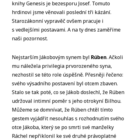
knihy Genesis je bezesporu Josef. Tomuto
hrdinovi jsme věnovali poslední tři kázání.
Starozákonní vypravěč ovšem pracuje i
s vedlejšími postavami. A na ty dnes zaměříme
naši pozornost.
Nejstarším Jákobovým synem byl
Rúben
. Ačkoli
mu náležela privilegia prvorozeného syna,
nezhostil se této role úspěšně. Přesněji řečeno:
svého výsadního postavení byl otcem zbaven.
Stalo se tak poté, co se Jákob doslechl, že Rúben
udržoval intimní poměr s jeho otrokyní Bilhou.
Můžeme se domnívat, že Rúben chtěl tímto
gestem vyjádřit nesouhlas s rozhodnutím svého
otce Jákoba, který se po smrti své manželky
Ráchel nepřiklonil ke své druhé právoplatné