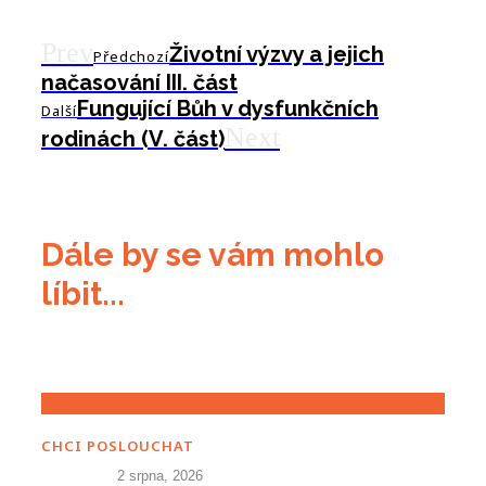
Prev
Životní výzvy a jejich
Předchozí
načasování III. část
Fungující Bůh v dysfunkčních
Další
Next
rodinách (V. část)
Dále by se vám mohlo
líbit...
CHCI POSLOUCHAT
2 srpna, 2026