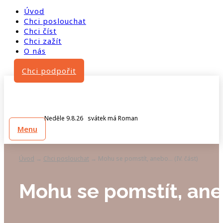
Úvod
Chci poslouchat
Chci číst
Chci zažít
O nás
Chci podpořit
Neděle 9.8.26 svátek má Roman
Menu
Úvod
Chci poslouchat
Mohu se pomstít, anebo… (IV. část)
→
→
Mohu se pomstít, aneb