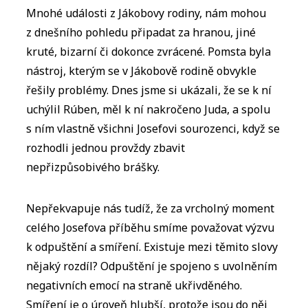
Mnohé události z Jákobovy rodiny, nám mohou
z dnešního pohledu připadat za hranou, jiné
kruté, bizarní či dokonce zvrácené. Pomsta byla
nástroj, kterým se v Jákobově rodině obvykle
řešily problémy. Dnes jsme si ukázali, že se k ní
uchýlil Rúben, měl k ní nakročeno Juda, a spolu
s ním vlastně všichni Josefovi sourozenci, když se
rozhodli jednou provždy zbavit
nepřizpůsobivého brášky.
Nepřekvapuje nás tudíž, že za vrcholný moment
celého Josefova příběhu smíme považovat výzvu
k odpuštění a smíření. Existuje mezi těmito slovy
nějaký rozdíl? Odpuštění je spojeno s uvolněním
negativních emocí na straně ukřivděného.
Smíření je o úroveň hlubší, protože jsou do něj