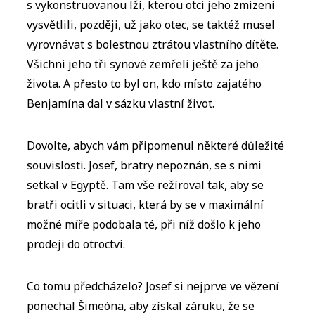
s vykonstruovanou lží, kterou otci jeho zmizení
vysvětlili, později, už jako otec, se taktéž musel
vyrovnávat s bolestnou ztrátou vlastního dítěte.
Všichni jeho tři synové zemřeli ještě za jeho
života. A přesto to byl on, kdo místo zajatého
Benjamína dal v sázku vlastní život.
Dovolte, abych vám připomenul některé důležité
souvislosti. Josef, bratry nepoznán, se s nimi
setkal v Egyptě. Tam vše režíroval tak, aby se
bratři ocitli v situaci, která by se v maximální
možné míře podobala té, při níž došlo k jeho
prodeji do otroctví.
Co tomu předcházelo? Josef si nejprve ve vězení
ponechal Šimeóna, aby získal záruku, že se