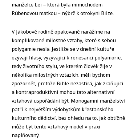
manželce Lei – která byla mimochodem
Rúbenovou matkou – nýbrž k otrokyni Bilze.
V Jákobově rodině opakovaně narážíme na
komplikované milostné vztahy, které s sebou
polygamie nesla. Jestliže se v dnešní kultuře
ozývají hlasy, vyzývající k renesanci polyamorie,
tedy životního stylu, ve kterém člověk žije v
několika milostných vztazích, měli bychom
zpozornět, protože Bible nezastírá, jak zraňující
a kontraproduktivní mohou tato alternativní
vztahová uspořádání být. Monogamní manželství
patří k největším výdobytkům křesťanského
kulturního dědictví, bez ohledu na to, jak obtížně
může být tento vztahový model v praxi
naplňovaný.