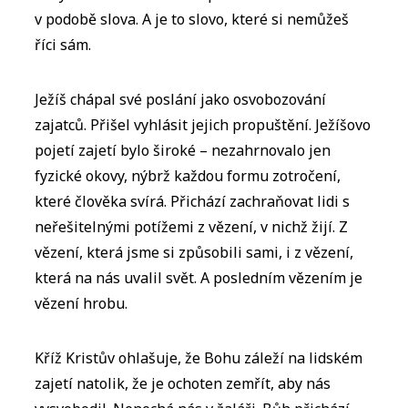
v podobě slova. A je to slovo, které si nemůžeš
říci sám.
Ježíš chápal své poslání jako osvobozování
zajatců. Přišel vyhlásit jejich propuštění. Ježíšovo
pojetí zajetí bylo široké – nezahrnovalo jen
fyzické okovy, nýbrž každou formu zotročení,
které člověka svírá. Přichází zachraňovat lidi s
neřešitelnými potížemi z vězení, v nichž žijí. Z
vězení, která jsme si způsobili sami, i z vězení,
která na nás uvalil svět. A posledním vězením je
vězení hrobu.
Kříž Kristův ohlašuje, že Bohu záleží na lidském
zajetí natolik, že je ochoten zemřít, aby nás