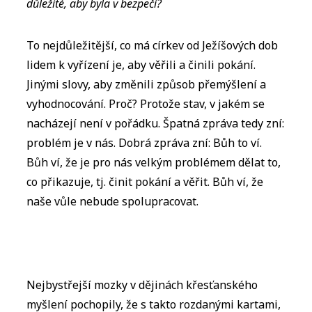
důležité, aby byla v bezpečí?
To nejdůležitější, co má církev od Ježíšových dob
lidem k vyřízení je, aby věřili a činili pokání.
Jinými slovy, aby změnili způsob přemýšlení a
vyhodnocování. Proč? Protože stav, v jakém se
nacházejí není v pořádku. Špatná zpráva tedy zní:
problém je v nás. Dobrá zpráva zní: Bůh to ví.
Bůh ví, že je pro nás velkým problémem dělat to,
co přikazuje, tj. činit pokání a věřit. Bůh ví, že
naše vůle nebude spolupracovat.
Nejbystřejší mozky v dějinách křesťanského
myšlení pochopily, že s takto rozdanými kartami,