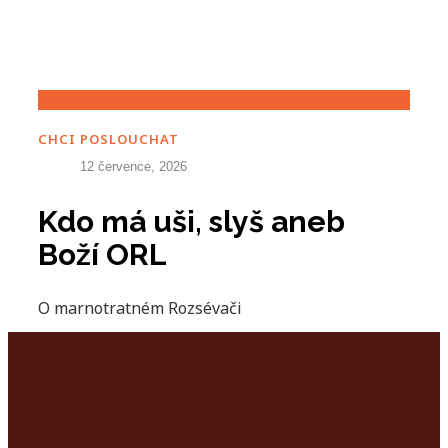
CHCI POSLOUCHAT
12 července, 2026
Kdo má uši, slyš aneb
Boží ORL
O marnotratném Rozsévači