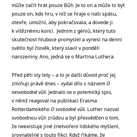
může začít hrát pouze Bůh. Je to on a může to být
pouze on, kdo hru, v níž se hraje o naši spásu,
otevře, umožní, aby pokračovala, a dovede ji
k vítěznému konci. Jedním z géniů, který tuto
skutečnost hluboce promyslel a vynesl na denní
světlo byl člověk, který slavil v pondělí
narozeniny. Ano, jedná se o Martina Luthera.
Před pěti sty lety – a to je další důvod proč jej
zmiňuji právě dnes – vydal dílo s názvem
O
nesvobodné vůli.
Jednalo se o polemický spis,
v němž reagoval na publikaci Erasma
Rotterdamského
O svobodné vůli.
Luther nazval
svobodnou vůli zrůdou a byl přesvědčen o tom,
že neexistuje jiné znetvoření lidského myšlení,
srovnatelné s touto fikcí. Když říkáme, že