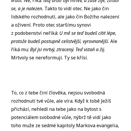
vrátit
. Ne, říká:
tvůj bratr byl mrtev, a zase žije, ztratil
se, a je nalezen.
Takto to vidí otec. Ne jako čin
lidského rozhodnutí, ale jako čin Božího nalezení
a oživení. Proto otec staršímu synovi
z podobenství neříká:
U mě se teď budeš cítit lépe,
protože budeš postupně celistvější, vyrovnanější.
Ale
říká mu:
Byl jsi mrtvý, ztracený. Teď vstaň a žij.
Mrtvoly se nereformují. Ty se křísí.
To, co z tebe činí člověka, nejsou svobodná
rozhodnutí tvé vůle, ale víra. Když k tobě Ježíš
přichází, nehledí na tebe jako na bytost s
potenciálem svobodné vůle, nýbrž tě vidí jako
toho muže ze sedmé kapitoly Markova evangelia,