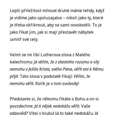
Lepší příležitost milovat druhé máme tehdy, když
je vidíme jako spoluzajatce – nikoli jako ty, které
je třeba okřiknout, aby se sami osvobodili. To je
jako říkat jim, jak si mají přestavět nábytek
uvnitř své cely.
Velmi se mi líbí Lutherova slova z Malého
katechismu:
Já věřím, že z vlastního rozumu a síly
nemohu v Ježíše Krista, svého Pána, věřit ani k Němu
přijít
. Tato slova v podstatě říkají:
Věřím, že
nemohu věřit.
Kolik je v tom svobody!
Představte si, že někomu říkáte o Bohu a on si
povzdechne:
Já ti nějak nedokážu věřit.
Vaše
odpověď? Vítej v klubu! Já to také nedokážu.
Já