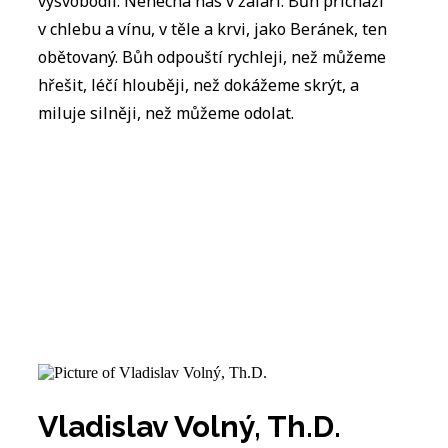
vysvobodil. Nenechá nás v žaláři. Bůh přichází
v chlebu a vínu, v těle a krvi, jako Beránek, ten
obětovaný. Bůh odpouští rychleji, než můžeme
hřešit, léčí hlouběji, než dokážeme skrýt, a
miluje silněji, než můžeme odolat.
Vladislav Volný, Th.D.