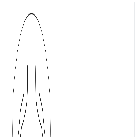
Přejít
k
obsahu