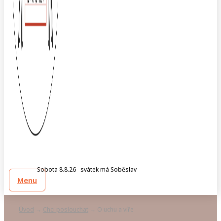
Sobota 8.8.26 svátek má Soběslav
Menu
Úvod
Chci poslouchat
O uchu a víře
→
→