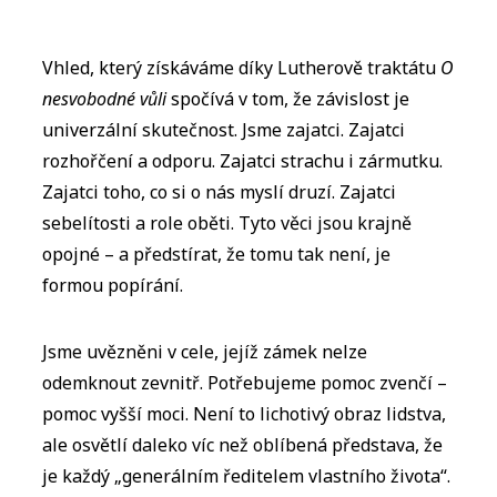
Vhled, který získáváme díky Lutherově traktátu
O
nesvobodné vůli
spočívá v tom, že závislost je
univerzální skutečnost. Jsme zajatci. Zajatci
rozhořčení a odporu. Zajatci strachu i zármutku.
Zajatci toho, co si o nás myslí druzí. Zajatci
sebelítosti a role oběti. Tyto věci jsou krajně
opojné – a předstírat, že tomu tak není, je
formou popírání.
Jsme uvězněni v cele, jejíž zámek nelze
odemknout zevnitř. Potřebujeme pomoc zvenčí –
pomoc vyšší moci. Není to lichotivý obraz lidstva,
ale osvětlí daleko víc než oblíbená představa, že
je každý „generálním ředitelem vlastního života“.