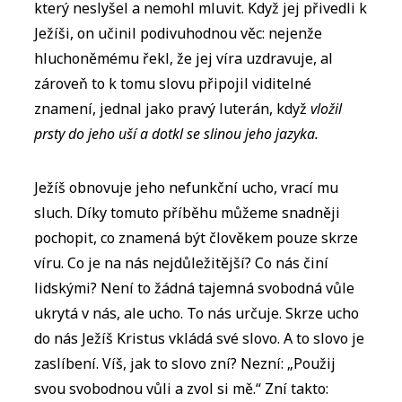
který neslyšel a nemohl mluvit. Když jej přivedli k
Ježíši, on učinil podivuhodnou věc: nejenže
hluchoněmému řekl, že jej víra uzdravuje, al
zároveň to k tomu slovu připojil viditelné
znamení, jednal jako pravý luterán, když
vložil
prsty do jeho uší a dotkl se slinou jeho jazyka.
Ježíš obnovuje jeho nefunkční ucho, vrací mu
sluch. Díky tomuto příběhu můžeme snadněji
pochopit, co znamená být člověkem pouze skrze
víru. Co je na nás nejdůležitější? Co nás činí
lidskými? Není to žádná tajemná svobodná vůle
ukrytá v nás, ale ucho. To nás určuje. Skrze ucho
do nás Ježíš Kristus vkládá své slovo. A to slovo je
zaslíbení. Víš, jak to slovo zní? Nezní: „Použij
svou svobodnou vůli a zvol si mě.“ Zní takto: