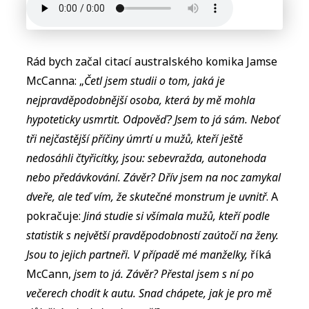
Rád bych začal citací australského komika Jamse
McCanna: „
Četl jsem studii o tom, jaká je
nejpravděpodobnější osoba, která by mě mohla
hypoteticky usmrtit. Odpověď? Jsem to já sám. Neboť
tři nejčastější příčiny úmrtí u mužů, kteří ještě
nedosáhli čtyřicítky, jsou: sebevražda, autonehoda
nebo předávkování. Závěr? Dřív jsem na noc zamykal
dveře, ale teď vím, že skutečné monstrum je uvnitř
. A
pokračuje:
Jiná studie si všímala mužů, kteří podle
statistik s největší pravděpodobností zaútočí na ženy.
Jsou to jejich partneři. V případě mé manželky,
říká
McCann,
jsem to já. Závěr? Přestal jsem s ní po
večerech chodit k autu. Snad chápete, jak je pro mě