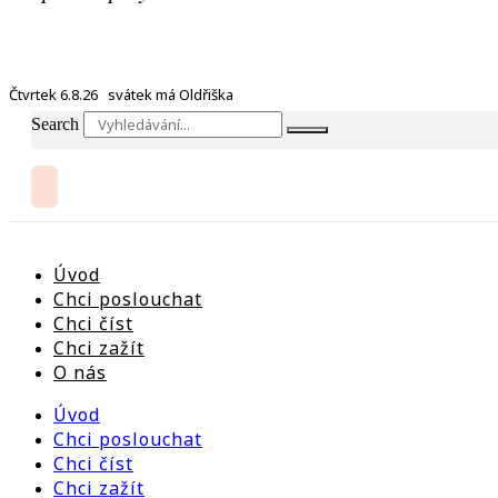
Čtvrtek 6.8.26 svátek má Oldřiška
Search
Úvod
Chci poslouchat
Chci číst
Chci zažít
O nás
Úvod
Chci poslouchat
Chci číst
Chci zažít