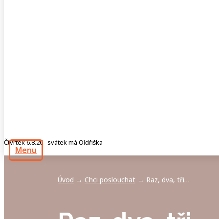
Čtvrtek 6.8.26 svátek má Oldřiška
Menu
Úvod
Chci poslouchat
Raz, dva, tři…
→
→