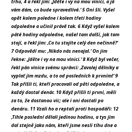
trhu, 4 a řekl jim: ‚Jděte i vy na mou vinici, a já
vám dám, co bude spravedlivé.‘ 5 Oni šli. Vyšel
opět kolem poledne i kolem třetí hodiny
odpoledne a učinil právě tak. 6 Když vyšel kolem
páté hodiny odpoledne, našel tam další, jak tam
stojí, a řekl jim: ‚Co tu stojíte celý den nečinně?‘
7 Odpovědí mu: ‚Nikdo nás nenajal.‘ On jim
řekne: ‚Jděte i vy na mou vinici.‘ 8 Když byl večer,
řekl pán vinice svému správci: ‚Zavolej dělníky a
vyplať jim mzdu, a to od posledních k prvním!‘ 9
Tak přišli ti, kteří pracovali od pěti odpoledne, a
každý dostal denár. 10 Když přišli ti první, měli
za to, že dostanou víc; ale i oni dostali po
denáru. 11 Vzali ho a reptali proti hospodáři: 12
‚Tihle poslední dělali jedinou hodinu, a tys jim
dal stejně jako nám, kteří jsme nesli tíhu dne a