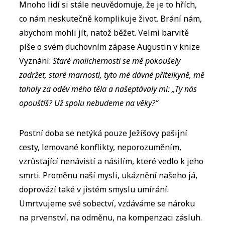
Mnoho lidí si stále neuvědomuje, že je to hřích,
co nám neskutečně komplikuje život. Brání nám,
abychom mohli jít, natož běžet. Velmi barvitě
píše o svém duchovním zápase Augustin v knize
Vyznání:
Staré malichernosti se mě pokoušely
zadržet, staré marnosti, tyto mé dávné přítelkyně, mě
tahaly za oděv mého těla a našeptávaly mi: „Ty nás
opouštíš? Už spolu nebudeme na věky?“
Postní doba se netýká pouze Ježíšovy pašijní
cesty, lemované konflikty, neporozuměním,
vzrůstající nenávistí a násilím, které vedlo k jeho
smrti. Proměnu naší mysli, ukáznění našeho já,
doprovází také v jistém smyslu umírání.
Umrtvujeme své sobectví, vzdáváme se nároku
na prvenství, na odměnu, na kompenzaci zásluh.