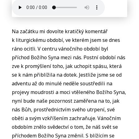
Na začátku mi dovolte kratičký komentář
k liturgickému období, ve kterém jsem se dnes
ráno ocitli. V centru vánočního období byl
příchod Božího Syna mezi nás. Postní období nás
zve k promýšlení toho, jak uchopit spásu, která
se k nám přiblížila na dotek. Jestliže jsme se od
adventu až do minulé neděle soustředili na
projevy moudrosti a moci vtěleného Božího Syna,
nyní bude naše pozornost zaměřena na to, jak
nás Bůh, prostřednictvím svého utrpení, své
oběti a svým vzkříšením zachraňuje. Vánočním
obdobím znělo svědectví o tom, že náš svět se
příchodem Božího Syna změnil. S blížícím se