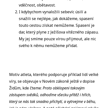
vděčnost, obětavost.
I kdybychom vynaložili sebevíc úsilí a
snažili se nejlépe, jak dokážeme, spasení
touto cestou získat nemůžeme. Spasení je
dar, který plyne z Ježíšova vítězného zápasu.
My jej smíme pouze vírou přijmout, ale nic
svého k němu nemůžeme přidat.
Motiv atleta, kterého podporuje příklad lidí velké
víry, se objevuje v Novém zákoně ještě v dopise
Židům, kde čteme:
Proto obklopeni takovým
zástupem svědků, odhoďme všecku přítěž i hřích,
který se nás tak snadno přichytí, a vytrvejme v běhu,