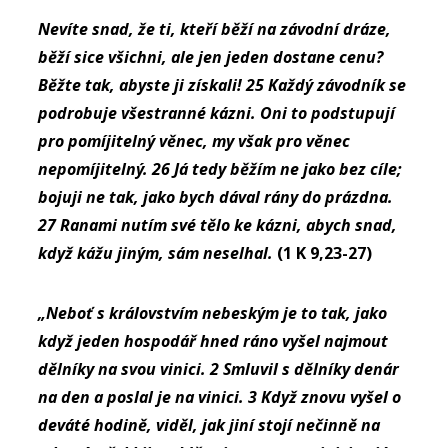
Nevíte snad, že ti, kteří běží na závodní dráze,
běží sice všichni, ale jen jeden dostane cenu?
Běžte tak, abyste ji získali! 25 Každý závodník se
podrobuje všestranné kázni. Oni to podstupují
pro pomíjitelný věnec, my však pro věnec
nepomíjitelný. 26 Já tedy běžím ne jako bez cíle;
bojuji ne tak, jako bych dával rány do prázdna.
27 Ranami nutím své tělo ke kázni, abych snad,
když kážu jiným, sám neselhal.
(1 K 9,23-27)
„Neboť s královstvím nebeským je to tak, jako
když jeden hospodář hned ráno vyšel najmout
dělníky na svou vinici. 2 Smluvil s dělníky denár
na den a poslal je na vinici. 3 Když znovu vyšel o
deváté hodině, viděl, jak jiní stojí nečinně na