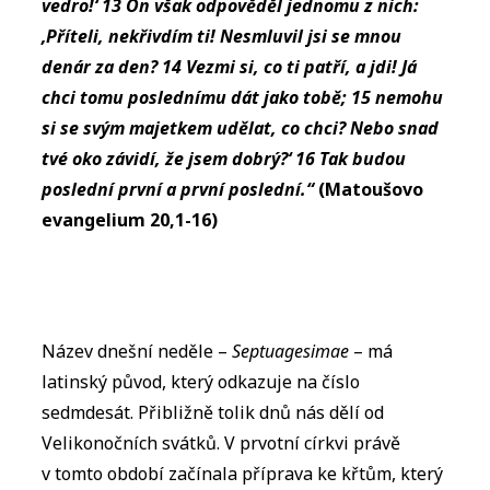
vedro!‘ 13 On však odpověděl jednomu z nich:
‚Příteli, nekřivdím ti! Nesmluvil jsi se mnou
denár za den? 14 Vezmi si, co ti patří, a jdi! Já
chci tomu poslednímu dát jako tobě; 15 nemohu
si se svým majetkem udělat, co chci? Nebo snad
tvé oko závidí, že jsem dobrý?‘ 16 Tak budou
poslední první a první poslední.“
(Matoušovo
evangelium 20,1-16)
Název dnešní neděle –
Septuagesimae
– má
latinský původ, který odkazuje na číslo
sedmdesát. Přibližně tolik dnů nás dělí od
Velikonočních svátků. V prvotní církvi právě
v tomto období začínala příprava ke křtům, který