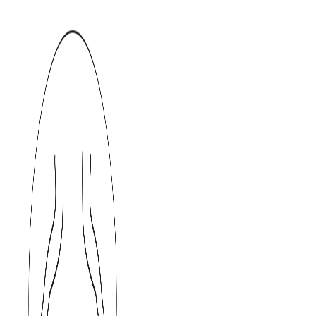
Přejít
k
obsahu