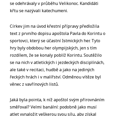
se odehrávaly v průběhu Velikonoc. Kandidáti
křtu se nazývali katechumeni.
Církev jim na úvod křestní přípravy předložila
text z prvního dopisu apoštola Pavla do Korintu o
sportovci, který se účastní Istmických her. Tyto
hry byly obdobou her olympijských, jen s tím
rozdílem, že se konaly poblíž Korintu. Soutěžilo
se na nich v atletických i jezdeckých disciplínách,
ale také v recitaci, hudbě a jako na jediných
řeckých hrách i v malířství. Odměnou vítěze byl
věnec z vavřínových listů.
Jaká byla pointa, k níž apoštol svým přirovnáním
směřoval? Velmi banální: podobně jako musí
atlet vynaložit veškerou svou sílu, aby získal