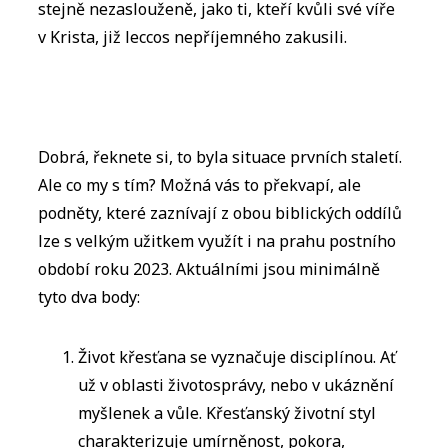
stejně nezaslouženě, jako ti, kteří kvůli své víře
v Krista, již leccos nepříjemného zakusili.
Dobrá, řeknete si, to byla situace prvních staletí.
Ale co my s tím? Možná vás to překvapí, ale
podněty, které zaznívají z obou biblických oddílů
lze s velkým užitkem využít i na prahu postního
období roku 2023. Aktuálními jsou minimálně
tyto dva body:
Život křesťana se vyznačuje disciplínou. Ať
už v oblasti životosprávy, nebo v ukáznění
myšlenek a vůle. Křesťanský životní styl
charakterizuje umírněnost, pokora,