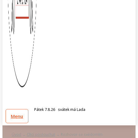
Pátek 7.8.26 svátek má Lada
Menu
Úvod
Chci poslouchat
Rozhovor se svědomím
→
→