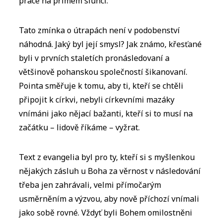
práce na přímém slunci.
Tato zmínka o útrapách není v podobenství
náhodná. Jaký byl její smysl? Jak známo, křesťané
byli v prvních staletích pronásledovaní a
většinově pohanskou společností šikanovaní.
Pointa směřuje k tomu, aby ti, kteří se chtěli
připojit k církvi, nebyli církevními mazáky
vnímáni jako nějací bažanti, kteří si to musí na
začátku – lidově říkáme – vyžrat.
Text z evangelia byl pro ty, kteří si s myšlenkou
nějakých zásluh u Boha za věrnost v následování
třeba jen zahrávali, velmi přímočarým
usměrněním a výzvou, aby nově příchozí vnímali
jako sobě rovné. Vždyť byli Bohem omilostněni