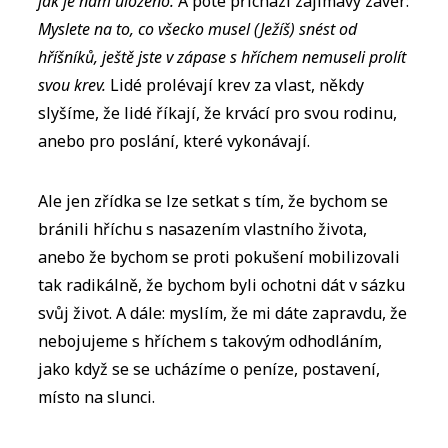
jak je nám uloženo.
A poté přichází zajímavý závěr:
Myslete na to, co všecko musel (Ježíš) snést od
hříšníků, ještě jste v zápase s hříchem nemuseli prolít
svou krev.
Lidé prolévají krev za vlast, někdy
slyšíme, že lidé říkají, že krvácí pro svou rodinu,
anebo pro poslání, které vykonávají.
Ale jen zřídka se lze setkat s tím, že bychom se
bránili hříchu s nasazením vlastního života,
anebo že bychom se proti pokušení mobilizovali
tak radikálně, že bychom byli ochotni dát v sázku
svůj život. A dále: myslím, že mi dáte zapravdu, že
nebojujeme s hříchem s takovým odhodláním,
jako když se se ucházíme o peníze, postavení,
místo na slunci.