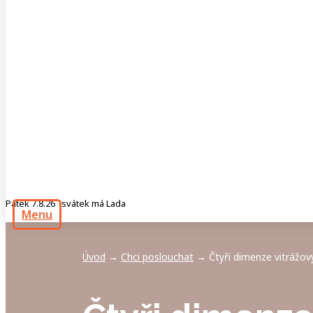
Pátek 7.8.26 svátek má Lada
Menu
Úvod
Chci poslouchat
Čtyři dimenze vitrážov
→
→