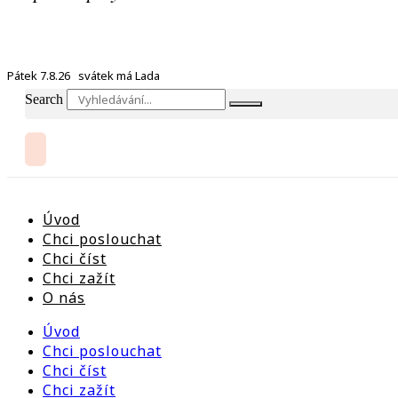
Pátek 7.8.26 svátek má Lada
Search
Úvod
Chci poslouchat
Chci číst
Chci zažít
O nás
Úvod
Chci poslouchat
Chci číst
Chci zažít