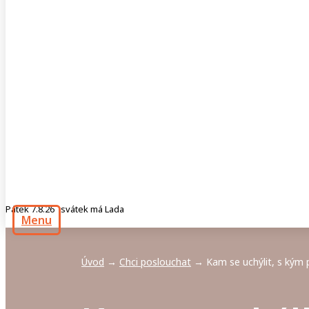
Pátek 7.8.26 svátek má Lada
Menu
Úvod
Chci poslouchat
Kam se uchýlit, s kým 
→
→