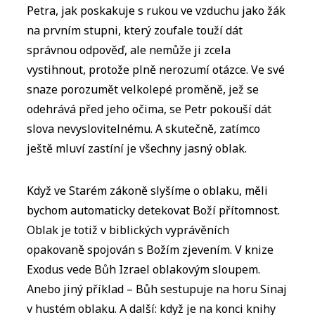
Petra, jak poskakuje s rukou ve vzduchu jako žák
na prvním stupni, který zoufale touží dát
správnou odpověď, ale nemůže ji zcela
vystihnout, protože plně nerozumí otázce. Ve své
snaze porozumět velkolepé proměně, jež se
odehrává před jeho očima, se Petr pokouší dát
slova nevyslovitelnému. A skutečně, zatímco
ještě mluví zastíní je všechny jasný oblak.
Když ve Starém zákoně slyšíme o oblaku, měli
bychom automaticky detekovat Boží přítomnost.
Oblak je totiž v biblických vyprávěních
opakovaně spojován s Božím zjevením. V knize
Exodus vede Bůh Izrael oblakovým sloupem.
Anebo jiný příklad – Bůh sestupuje na horu Sinaj
v hustém oblaku. A další: když je na konci knihy