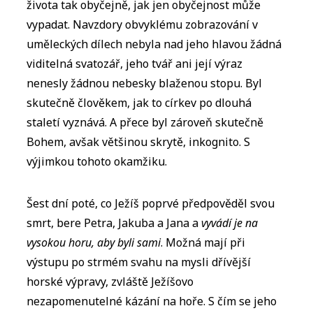
života tak obyčejně, jak jen obyčejnost může
vypadat. Navzdory obvyklému zobrazování v
uměleckých dílech nebyla nad jeho hlavou žádná
viditelná svatozář, jeho tvář ani její výraz
nenesly žádnou nebesky blaženou stopu. Byl
skutečně člověkem, jak to církev po dlouhá
staletí vyznává. A přece byl zároveň skutečně
Bohem, avšak většinou skrytě, inkognito. S
výjimkou tohoto okamžiku.
Šest dní poté, co Ježíš poprvé předpověděl svou
smrt, bere Petra, Jakuba a Jana a
vyvádí je na
vysokou horu, aby byli sami
. Možná mají při
výstupu po strmém svahu na mysli dřívější
horské výpravy, zvláště Ježíšovo
nezapomenutelné kázání na hoře. S čím se jeho