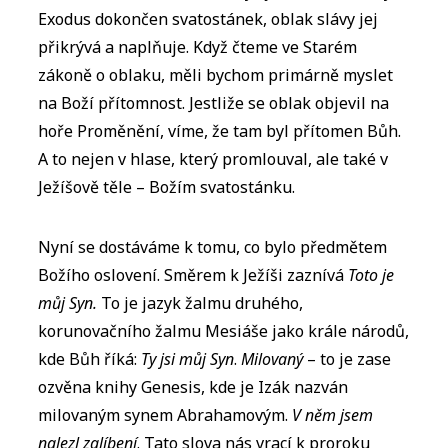
Exodus dokončen svatostánek, oblak slávy jej
přikrývá a naplňuje. Když čteme ve Starém
zákoně o oblaku, měli bychom primárně myslet
na Boží přítomnost. Jestliže se oblak objevil na
hoře Proměnění, víme, že tam byl přítomen Bůh.
A to nejen v hlase, který promlouval, ale také v
Ježíšově těle – Božím svatostánku.
Nyní se dostáváme k tomu, co bylo předmětem
Božího oslovení. Směrem k Ježíši zaznívá
Toto je
můj Syn.
To je jazyk žalmu druhého,
korunovačního žalmu Mesiáše jako krále národů,
kde Bůh říká:
Ty jsi můj Syn
.
Milovaný
– to je zase
ozvěna knihy Genesis, kde je Izák nazván
milovaným synem Abrahamovým.
V něm jsem
nalezl zalíbení
. Tato slova nás vrací k proroku