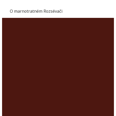
O marnotratném Rozsévači