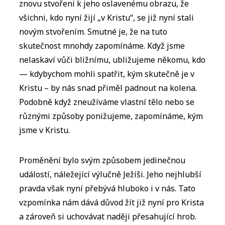
znovu stvořeni k jeho oslavenému obrazu, že
všichni, kdo nyní žijí „v Kristu“, se již nyní stali
novým stvořením. Smutné je, že na tuto
skutečnost mnohdy zapomínáme. Když jsme
nelaskaví vůči bližnímu, ubližujeme někomu, kdo
— kdybychom mohli spatřit, kým skutečně je v
Kristu – by nás snad přiměl padnout na kolena.
Podobně když zneužíváme vlastní tělo nebo se
různými způsoby ponižujeme, zapomínáme, kým
jsme v Kristu.
Proměnění bylo svým způsobem jedinečnou
událostí, náležející výlučně Ježíši. Jeho nejhlubší
pravda však nyní přebývá hluboko i v nás. Tato
vzpomínka nám dává důvod žít již nyní pro Krista
a zároveň si uchovávat naději přesahující hrob.