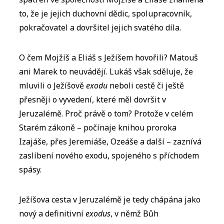
to, že je jejich duchovní dědic, spolupracovník,
pokračovatel a dovršitel jejich svatého díla.
O čem Mojžíš a Eliáš s Ježíšem hovořili? Matouš
ani Marek to neuvádějí. Lukáš však sděluje, že
mluvili o Ježíšově
exodu
neboli cestě či ještě
přesněji o vyvedení, které měl dovršit v
Jeruzalémě. Proč právě o tom? Protože v celém
Starém zákoně – počínaje knihou proroka
Izajáše, přes Jeremiáše, Ozeáše a další – zaznívá
zaslíbení nového exodu, spojeného s příchodem
spásy.
Ježíšova cesta v Jeruzalémě je tedy chápána jako
nový a definitivní
exodus
, v němž Bůh