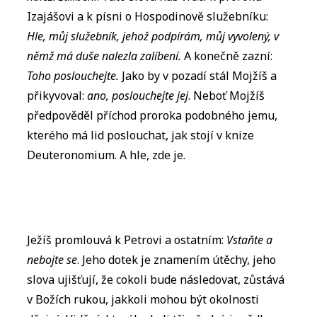
Izajášovi a k písni o Hospodinově služebníku:
Hle, můj služebník, jehož podpírám, můj vyvolený, v
němž má duše nalezla zalíbení.
A konečně zazní:
Toho poslouchejte.
Jako by v pozadí stál Mojžíš a
přikyvoval:
ano, poslouchejte jej
. Neboť Mojžíš
předpověděl příchod proroka podobného jemu,
kterého má lid poslouchat, jak stojí v knize
Deuteronomium. A hle, zde je.
Ježíš promlouvá k Petrovi a ostatním:
Vstaňte a
nebojte se
. Jeho dotek je znamením útěchy, jeho
slova ujišťují, že cokoli bude následovat, zůstává
v Božích rukou, jakkoli mohou být okolnosti