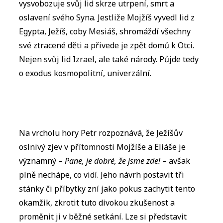
vysvobozuje svůj lid skrze utrpení, smrt a
oslavení svého Syna. Jestliže Mojžíš vyvedl lid z
Egypta, Ježíš, coby Mesiáš, shromáždí všechny
své ztracené děti a přivede je zpět domů k Otci.
Nejen svůj lid Izrael, ale také národy. Půjde tedy
o exodus kosmopolitní, univerzální.
Na vrcholu hory Petr rozpoznává, že Ježíšův
oslnivý zjev v přítomnosti Mojžíše a Eliáše je
významný –
Pane, je dobré, že jsme zde!
– avšak
plně nechápe, co vidí. Jeho návrh postavit tři
stánky či příbytky zní jako pokus zachytit tento
okamžik, zkrotit tuto divokou zkušenost a
proměnit ji v běžné setkání. Lze si představit