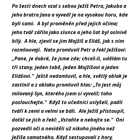
Po šesti dnech vzal s sebou Ježíš Petra, Jakuba a
jeho bratra Jana a vyvedl je na vysokou horu, kde
byli sami. A byl proměněn před jejich očima;
jeho tvář zářila jako slunce a jeho šat byl oslnivě
bílý. A hle, zjevil se jim Mojžíš a Eliáš, jak s ním
rozmlouvají. Nato promluvil Petr a řekl Ježíšovi:
„Pane, je dobré, že jsme zde; chceš-li, udělám tu
tři stany, jeden tobě, jeden Mojžíšovi a jeden
Eliášovi.“ Ještě nedomluvil, a hle, světlý oblak je
zastínil a z oblaku promluvil hlas: „To jest můj
milovaný Syn, kterého jsem si vyvolil; toho
poslouchejte.“ Když to učedníci uslyšeli, padli
tváří k zemi a velmi se báli. Ale Ježíš přistoupil,
dotkl se jich a řekl: „Vstaňte a nebojte se.“ Oni
pozvedli oči a neviděli už nikoho jiného než
Ježíše samotného. Když sestupovali z hory,