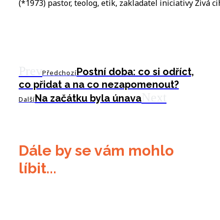
(*1973) pastor, teolog, etik, zakladatel iniciativy Živá ci
Prev
Postní doba: co si odříct,
Předchozí
co přidat a na co nezapomenout?
Next
Na začátku byla únava
Další
Dále by se vám mohlo
líbit...