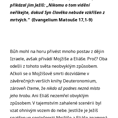
přikázal jim Ježíš: „Nikomu o tom vidění
neříkejte, dokud Syn člověka nebude vzkříšen z
mrtvých.“
(Evangelium Matouše 17,1-9)
Bůh mohl na horu přivést mnoho postav z dějin
Izraele, avšak přivádí Mojžíše a Eliáše. Proč? Oba
odešli z tohoto světa neobvyklým způsobem.
Ačkoli se o Mojžíšově smrti dozvídáme v
závěrečných verších knihy Deuteronomium,
zároveň čteme, že
nikdo až podnes nezná místo
jeho hrobu
. Ani Eliáš nezemřel obvyklým
způsobem. V tajemstvím zahalené scenérii byl
vzat ohnivým vozem do nebe. Jestliže je Ježíš
spatřen ve společnosti Mojžíše a Eliáše znamená