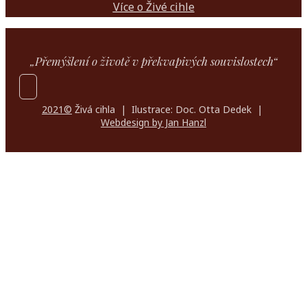
Více o Živé cihle
„Přemýšlení o životě v překvapivých souvislostech“
2021©
Živá cihla | Ilustrace: Doc. Otta Dedek |
Webdesign by Jan Hanzl