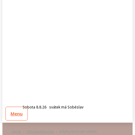
Sobota 8.8.26 svátek má Soběslav
Menu
Úvod
Chci poslouchat
Kdybychom jen věděli…
→
→