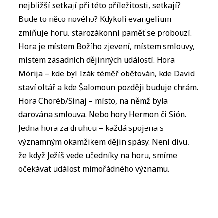
nejbližší setkají při této příležitosti, setkají?
Bude to něco nového? Kdykoli evangelium
zmiňuje horu, starozákonní paměť se probouzí.
Hora je místem Božího zjevení, místem smlouvy,
místem zásadních dějinných událostí. Hora
Mórija – kde byl Izák téměř obětován, kde David
staví oltář a kde Šalomoun později buduje chrám.
Hora Choréb/Sinaj – místo, na němž byla
darována smlouva. Nebo hory Hermon či Sión.
Jedna hora za druhou – každá spojena s
významným okamžikem dějin spásy. Není divu,
že když Ježíš vede učedníky na horu, smíme
očekávat událost mimořádného významu.