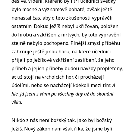
děsivé. Vidění, kterého byli tři učedníci svědky,
bylo mocné a významově bohaté, avšak ještě
nenastal čas, aby o této zkušenosti vyprávěli
ostatním. Dokud Ježíš nebyl ukřižován, položen
do hrobu a vzkříšen z mrtvých, by toto vyprávění
stejně nebylo pochopeno. Plnější smysl příběhu
zahrnuje ještě jinou horu, na které učedníci
přijali po Ježíšově vzkříšení zaslíbení, že jeho
příběh a jejich příběhy budou navždy propleteny,
ať už stojí na vrcholcích hor, či procházejí
údolími, nebo se nacházejí kdekoli mezi tím:
A
hle, já jsem s vámi po všechny dny až do skonání
věku.
Nikdo z nás není božský tak, jako byl božský
Ježíš. Nový zákon nám však říká, že jsme byli