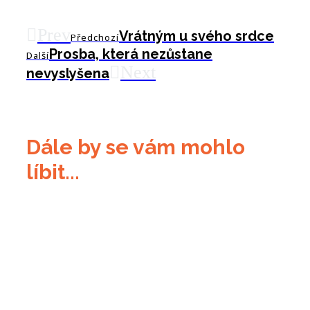
Prev
Vrátným u svého srdce
Předchozí
Prosba, která nezůstane
Další
Next
nevyslyšena
Dále by se vám mohlo
líbit...