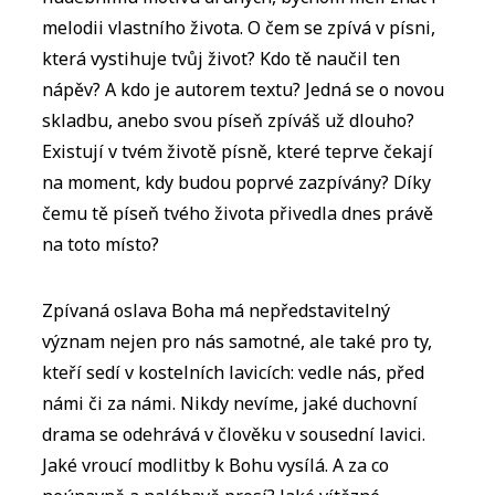
melodii vlastního života. O čem se zpívá v písni,
která vystihuje tvůj život? Kdo tě naučil ten
nápěv? A kdo je autorem textu? Jedná se o novou
skladbu, anebo svou píseň zpíváš už dlouho?
Existují v tvém životě písně, které teprve čekají
na moment, kdy budou poprvé zazpívány? Díky
čemu tě píseň tvého života přivedla dnes právě
na toto místo?
Zpívaná oslava Boha má nepředstavitelný
význam nejen pro nás samotné, ale také pro ty,
kteří sedí v kostelních lavicích: vedle nás, před
námi či za námi. Nikdy nevíme, jaké duchovní
drama se odehrává v člověku v sousední lavici.
Jaké vroucí modlitby k Bohu vysílá. A za co