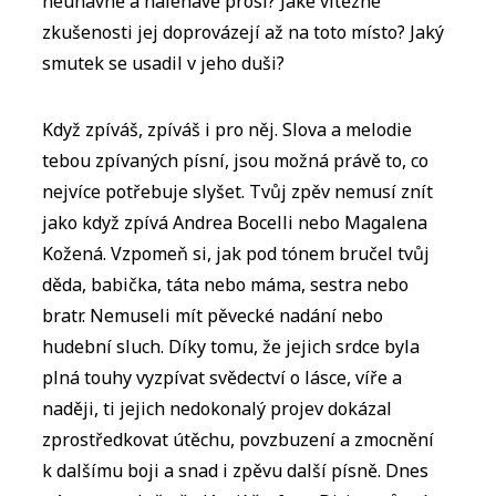
neúnavně a naléhavě prosí? Jaké vítězné
zkušenosti jej doprovázejí až na toto místo? Jaký
smutek se usadil v jeho duši?
Když zpíváš, zpíváš i pro něj. Slova a melodie
tebou zpívaných písní, jsou možná právě to, co
nejvíce potřebuje slyšet. Tvůj zpěv nemusí znít
jako když zpívá Andrea Bocelli nebo Magalena
Kožená. Vzpomeň si, jak pod tónem bručel tvůj
děda, babička, táta nebo máma, sestra nebo
bratr. Nemuseli mít pěvecké nadání nebo
hudební sluch. Díky tomu, že jejich srdce byla
plná touhy vyzpívat svědectví o lásce, víře a
naději, ti jejich nedokonalý projev dokázal
zprostředkovat útěchu, povzbuzení a zmocnění
k dalšímu boji a snad i zpěvu další písně. Dnes