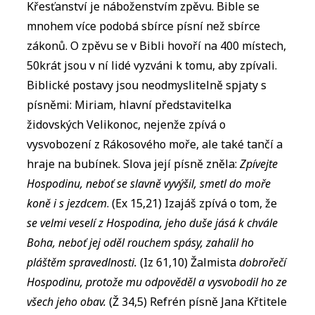
Křesťanství je náboženstvím zpěvu. Bible se
mnohem více podobá sbírce písní než sbírce
zákonů. O zpěvu se v Bibli hovoří na 400 místech,
50krát jsou v ní lidé vyzváni k tomu, aby zpívali.
Biblické postavy jsou neodmyslitelně spjaty s
písněmi: Miriam, hlavní představitelka
židovských Velikonoc, nejenže zpívá o
vysvobození z Rákosového moře, ale také tančí a
hraje na bubínek. Slova její písně zněla:
Zpívejte
Hospodinu, neboť se slavně vyvýšil, smetl do moře
koně i s jezdcem
. (Ex 15,21) Izajáš zpívá o tom, že
se velmi veselí z Hospodina, jeho duše jásá k chvále
Boha, neboť jej oděl rouchem spásy, zahalil ho
pláštěm spravedlnosti.
(Iz 61,10) Žalmista
dobrořečí
Hospodinu, protože mu odpověděl a vysvobodil ho ze
všech jeho obav.
(Ž 34,5) Refrén písně Jana Křtitele