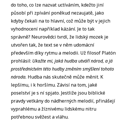
do toho, co lze nazvat uctíváním, kdežto jiní
působí při zpívání poněkud nezaujatě, jako
kdyby čekali na to hlavní, což může být v jejich
vyhodnocení například kázání. Je to tak
správně? Neurovědci tvrdí, že lidský mozek je
utvořen tak, že text se v něm udomácní
především díky rytmu a melodii. Už filosof Platón
prohlásil:
Ukažte mi, jaká hudba utváří národ, a já
prostřednictvím této hudby změním smýšlení tohoto
národa.
Hudba nás skutečně může měnit. K
lepšímu, i k horšímu. Závisí na tom, jaké
poselství je s ní spjato. Jestliže jsou biblické
pravdy vetkány do nádherných melodií, přinášejí
vyprahlému a žíznivému lidskému nitru
potřebnou svěžest a vláhu.