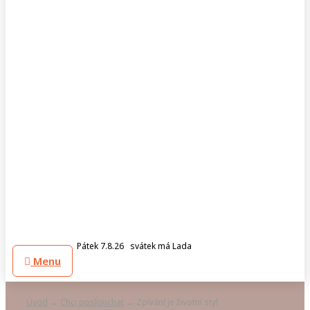
Pátek 7.8.26 svátek má Lada
Menu
Úvod
Chci poslouchat
Zpívání je životní styl
→
→