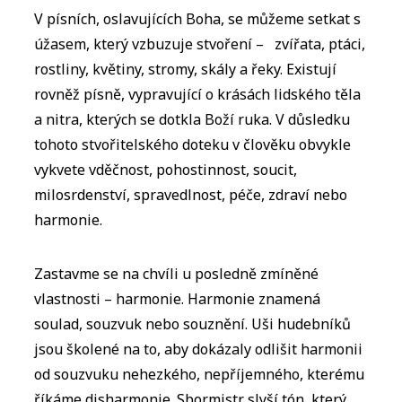
V písních, oslavujících Boha, se můžeme setkat s
úžasem, který vzbuzuje stvoření – zvířata, ptáci,
rostliny, květiny, stromy, skály a řeky. Existují
rovněž písně, vypravující o krásách lidského těla
a nitra, kterých se dotkla Boží ruka. V důsledku
tohoto stvořitelského doteku v člověku obvykle
vykvete vděčnost, pohostinnost, soucit,
milosrdenství, spravedlnost, péče, zdraví nebo
harmonie.
Zastavme se na chvíli u posledně zmíněné
vlastnosti – harmonie. Harmonie znamená
soulad, souzvuk nebo souznění. Uši hudebníků
jsou školené na to, aby dokázaly odlišit harmonii
od souzvuku nehezkého, nepříjemného, kterému
říkáme disharmonie. Sbormistr slyší tón, který