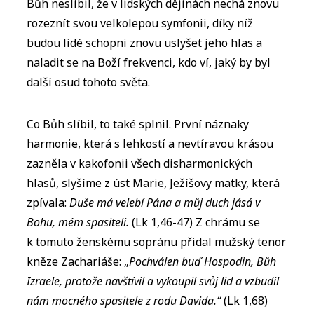
Bůh neslíbil, že v lidských dějinách nechá znovu
rozeznít svou velkolepou symfonii, díky níž
budou lidé schopni znovu uslyšet jeho hlas a
naladit se na Boží frekvenci, kdo ví, jaký by byl
další osud tohoto světa.
Co Bůh slíbil, to také splnil. První náznaky
harmonie, která s lehkostí a nevtíravou krásou
zazněla v kakofonii všech disharmonických
hlasů, slyšíme z úst Marie, Ježíšovy matky, která
zpívala:
Duše má velebí Pána a můj duch jásá v
Bohu, mém spasiteli.
(Lk 1,46-47) Z chrámu se
k tomuto ženskému sopránu přidal mužský tenor
kněze Zachariáše: „
Pochválen buď Hospodin, Bůh
Izraele, protože navštívil a vykoupil svůj lid a vzbudil
nám mocného spasitele z rodu Davida.“
(Lk 1,68)