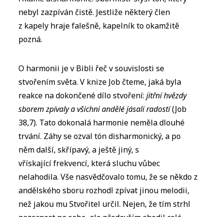
nebyl zazpíván čistě. Jestliže některý člen
z kapely hraje falešně, kapelník to okamžitě
pozná.
O harmonii je v Bibli řeč v souvislosti se
stvořením světa. V knize Job čteme, jaká byla
reakce na dokončené dílo stvoření:
jitřní hvězdy
sborem zpívaly a všichni andělé jásali radostí
(Job
38,7). Tato dokonalá harmonie neměla dlouhé
trvání. Záhy se ozval tón disharmonický, a po
něm další, skřípavý, a ještě jiný, s
vřískající frekvencí, která sluchu vůbec
nelahodila. Vše nasvědčovalo tomu, že se někdo z
andělského sboru rozhodl zpívat jinou melodii,
než jakou mu Stvořitel určil. Nejen, že tím strhl