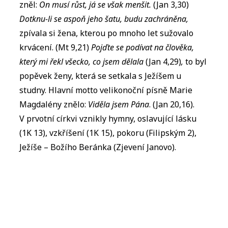
zněl:
On musí růst, já se však menšit.
(Jan 3,30)
Dotknu-li se aspoň jeho šatu, budu zachráněna,
zpívala si žena, kterou po mnoho let sužovalo
krvácení. (Mt 9,21)
Pojďte se podívat na člověka,
který mi řekl všecko, co jsem dělala
(Jan 4,29)
,
to byl
popěvek ženy, která se setkala s Ježíšem u
studny. Hlavní motto velikonoční písně Marie
Magdalény znělo:
Viděla jsem Pána
. (Jan 20,16).
V prvotní církvi vznikly hymny, oslavující lásku
(1K 13), vzkříšení (1K 15), pokoru (Filipským 2),
Ježíše – Božího Beránka (Zjevení Janovo).