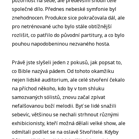
pozornost na sebe, ale především shodil celé
společné dílo. Přednes nebeské symfonie byl
znehodnocen. Produkce sice pokračovala dál, ale
pro netrénované ucho bylo stále obtížnější
rozlišit, co patřilo do původní partitury, a co bylo
pouhou napodobeninou nezvaného hosta.
Právě jste slyšeli jeden z pokusů, jak popsat to,
co Bible nazývá pádem. Od tohoto okamžiku
nejen lidské auditorium, ale celé stvoření čekalo
na příchod někoho, kdo by v tom shluku
samozvaných sólistů, znovu začal zpívat
nefalšovanou boží melodii. Byť se lidé snažili
sebevíc, většinou se nechali strhnout různými
exhibicionisty, kteří možná dělali velké show, ale
odmítali podílet se na oslavě Stvořitele. Kdyby