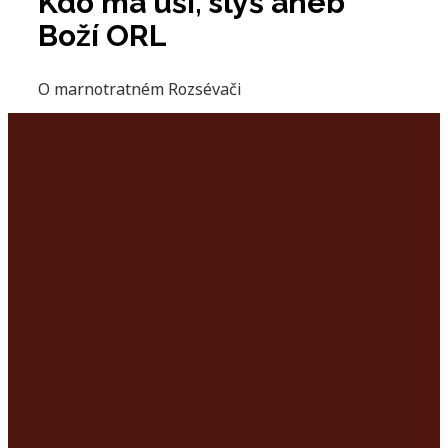
Kdo má uši, slyš aneb
Boží ORL
O marnotratném Rozsévači