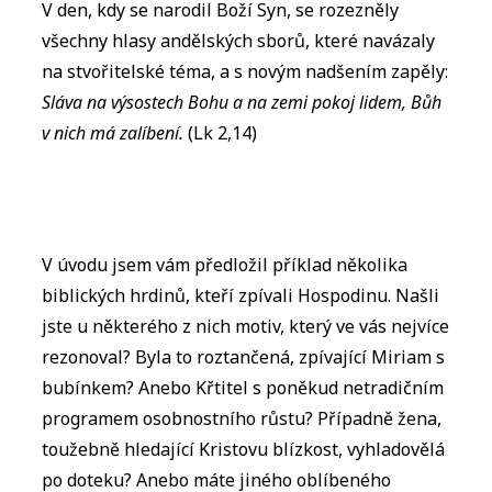
V den, kdy se narodil Boží Syn, se rozezněly
všechny hlasy andělských sborů, které navázaly
na stvořitelské téma, a s novým nadšením zapěly:
Sláva na výsostech Bohu a na zemi pokoj lidem, Bůh
v nich má zalíbení.
(Lk 2,14)
V úvodu jsem vám předložil příklad několika
biblických hrdinů, kteří zpívali Hospodinu. Našli
jste u některého z nich motiv, který ve vás nejvíce
rezonoval? Byla to roztančená, zpívající Miriam s
bubínkem? Anebo Křtitel s poněkud netradičním
programem osobnostního růstu? Případně žena,
toužebně hledající Kristovu blízkost, vyhladovělá
po doteku? Anebo máte jiného oblíbeného