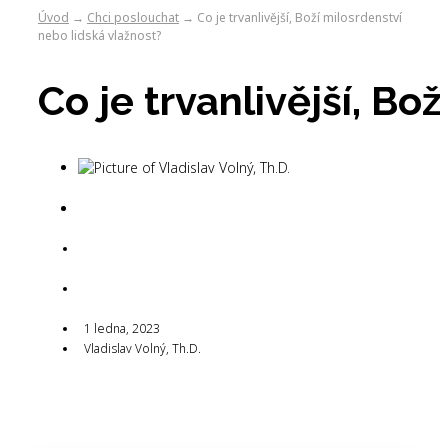
Úvod
Chci poslouchat
Co je trvanlivější, Boží milosrdenství
→
→
nebo lidská vlažnost?
Co je trvanlivější, Bo
Vladislav Volný,
Th.D.
1 ledna, 2023
1 ledna, 2023
Vladislav Volný, Th.D.
1 ledna, 2023
Vladislav Volný, Th.D.