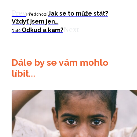
Prev
Jak se to může stát?
Předchozí
Vždyť jsem jen…
Next
Odkud a kam?
Další
Dále by se vám mohlo
líbit...