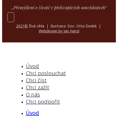
„Přemýšlení o životě v překvapivých souvislostech“
2021©
Živá cihla | Ilustrace: Doc. Otta Dedek |
Webdesign by Jan Hanzl
Úvod
Chci poslouchat
Chci číst
Chci zažít
O nás
Chci podpořit
Úvod