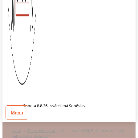
Sobota 8.8.26 svátek má Soběslav
Menu
Úvod
Chci poslouchat
Co je trvanlivější, Boží milosrdenství
→
→
nebo lidská vlažnost?