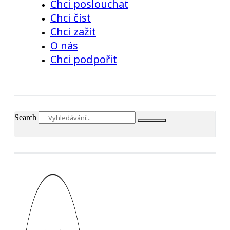
Chci poslouchat
Chci číst
Chci zažít
O nás
Chci podpořit
Search