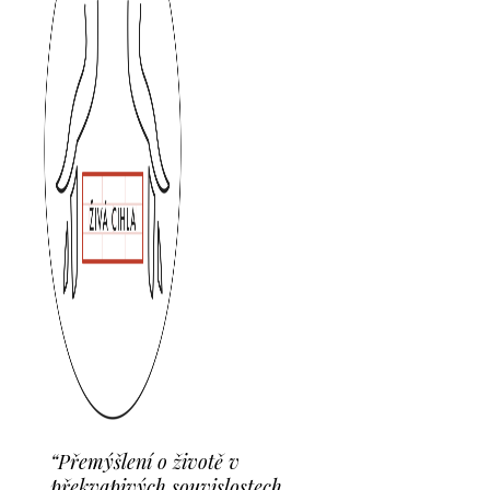
“Přemýšlení o životě v
překvapivých souvislostech.„