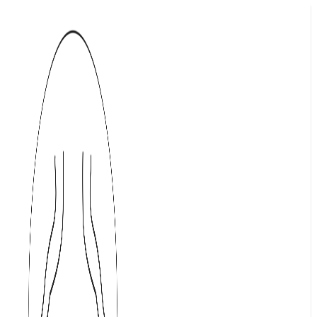
Přejít
k
obsahu