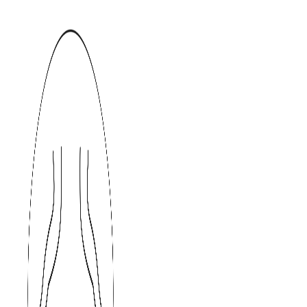
Přejít
k
obsahu