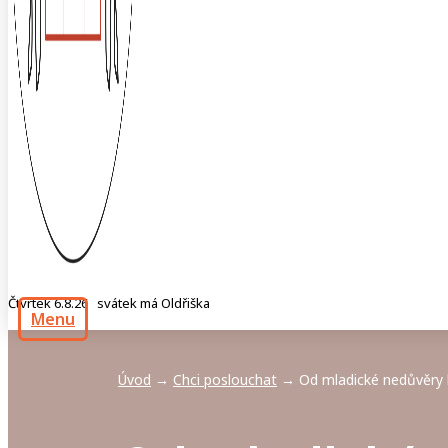
Čtvrtek 6.8.26 svátek má Oldřiška
Menu
Úvod
Chci poslouchat
Od mladické nedůvěry 
→
→