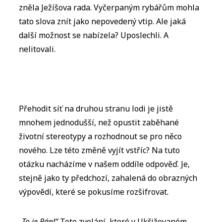
zněla Ježíšova rada. Vyčerpaným rybářům mohla
tato slova znít jako nepovedený vtip. Ale jaká
další možnost se nabízela? Uposlechli. A
nelitovali.
Přehodit síť na druhou stranu lodi je jistě
mnohem jednodušší, než opustit zaběhané
životní stereotypy a rozhodnout se pro něco
nového. Lze této změně vyjít vstříc? Na tuto
otázku nacházíme v našem oddíle odpověď. Je,
stejně jako ty předchozí, zahalená do obrazných
výpovědí, které se pokusíme rozšifrovat.
„To je Pán!“
Toto zvolání, které v Ukřižovaném