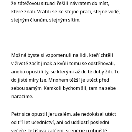
že zátěžovou situaci řešili návratem do míst,
které znali. Vrátili se ke stejné práci, stejné vodě,
stejným člunům, stejným sítím.
Možná byste si vzpomenuli na lidi, kteří chtěli
v životě začít jinak a kvůli tomu se odstěhovali,
anebo opustili ty, se kterými až do té doby žili. To
do jisté míry lze. Mnohem těžší je utéct před
sebou samým. Kamkoli bychom šli, tam na sebe
narazíme.
Petr sice opustil Jeruzalém, ale nedokázal utéct
od tří let učednictví, ani od událostí poslední
večeře, Ježíšova zatčení, scenérie u ohniště,