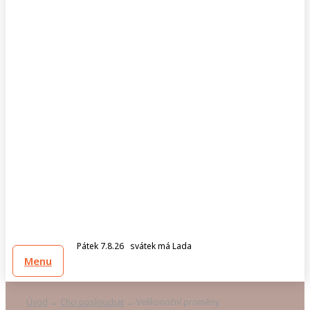
Pátek 7.8.26 svátek má Lada
Menu
Úvod
Chci poslouchat
Velikonoční proměny
→
→