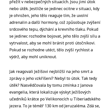
přežít v nebezpečných situacích. Jsou jimi útok
nebo útěk. Jestliže se jedinec ocitne v situaci, kdy
je ohrožen, jeho tělo reaguje tím, že uvolní
adrenalin a další hormony, což způsobuje zvýšení
srdcového tepu, dýchání a krevního tlaku. Pokud
se jedinec rozhodne bojovat, jeho tělo zvýší sílu a
vytrvalost, aby se mohl bránit proti útočníkovi.
Pokud se rozhodne utéct, tělo zvýší rychlost a
výdrž, aby mohl uniknout.
Jak reagovali Ježíšovi nejbližší na jeho smrt a
zprávy o jeho vzkříšení? Nebyl to útok. Tak tedy
útěk? Nasvědčovala by tomu zmínka z Janova
evangelia, která lokalizuje výskyt Ježíšových
učedníků krátce po Velikonocích u Tiberiadského
jezera. To je téměř 130 km od Jeruzaléma. Zdá se,