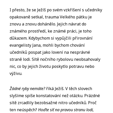
I přesto, že se Ježíš po svém vzkříšení s učedníky
opakovaně setkal, trauma Velkého pátku je
znovu a znovu dohánělo. Jejich návrat do
známého prostředí, ke známé práci, je toho
důkazem. Kdybychom si vypůjčili přirovnání
evangelisty Jana, mohli bychom chování
učedníků pospat jako lovení na nesprávné
straně lodi. Sítě nočního rybolovu neobsahovaly
nic, co by jejich životu poskytlo potravu nebo
výživu.
Žádné ryby nemáte?
říká Ježíš. V těch slovech
slyšíme spíše konstatování než otázku. Prázdné
sítě zrcadlily bezobsažné nitro učedníků. Proč
ten neúspěch?
Hoďte síť na pravou stranu lodi,