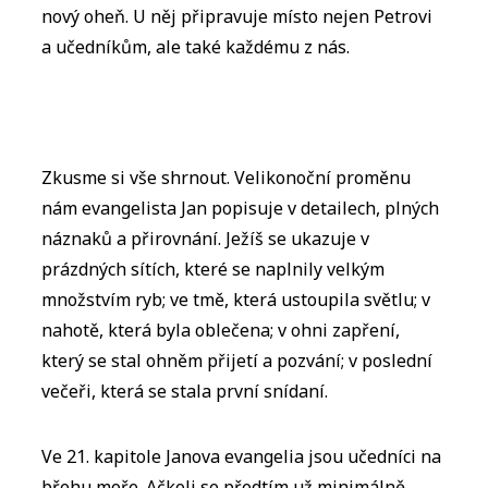
nový oheň. U něj připravuje místo nejen Petrovi
a učedníkům, ale také každému z nás.
Zkusme si vše shrnout. Velikonoční proměnu
nám evangelista Jan popisuje v detailech, plných
náznaků a přirovnání. Ježíš se ukazuje v
prázdných sítích, které se naplnily velkým
množstvím ryb; ve tmě, která ustoupila světlu; v
nahotě, která byla oblečena; v ohni zapření,
který se stal ohněm přijetí a pozvání; v poslední
večeři, která se stala první snídaní.
Ve 21. kapitole Janova evangelia jsou učedníci na
břehu moře. Ačkoli se předtím už minimálně