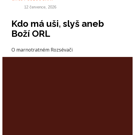
12 července, 2026
Kdo má uši, slyš aneb
Boží ORL
O marnotratném Rozsévači