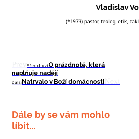
Vladislav Vo
(*1973) pastor, teolog, etik, zakl
Prev
O prázdnotě, která
Předchozí
naplňuje nadějí
Next
Natrvalo v Boží domácnosti
Další
Dále by se vám mohlo
líbit...