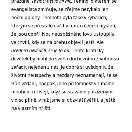
prázdné.
Té noci neulovili nic
. Temno, o kterém se
evangelista zmiňuje, se zřejmě netýkalo jen
noční oblohy. Temnota byla také v rybářích,
kterým se přestalo dařit v tom, o čem si mysleli,
že jsou dobří. Noc neúspěšného lovu ustoupila
ve chvíli, kdy se na břehu objevil Ježíš. Ale
učedníci nevěděli, že je to on.
Tento kratičký
dovětek by mohl do svého duchovního životopisu
zařadit nejeden z nás. Je dobré si uvědomit, že
životní neúspěchy a nezdary neznamenají, že se
Bůh vzdálil, naopak, jeho přítomnost vnímáme
mnohem citlivěji, když se stáváme poraženými
v disciplíně, v níž jsme si obzvlášť věřili, a ještě
na vlastním hřišti.