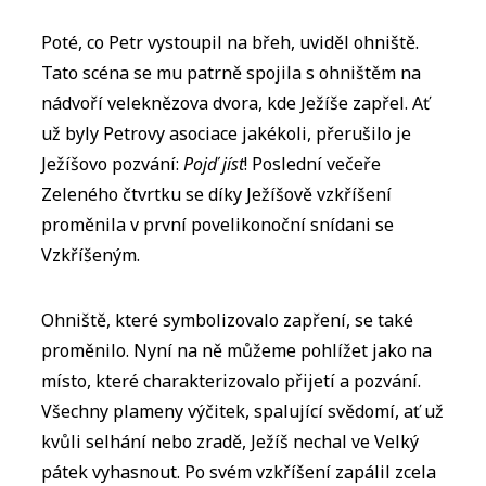
Poté, co Petr vystoupil na břeh, uviděl ohniště.
Tato scéna se mu patrně spojila s ohništěm na
nádvoří veleknězova dvora, kde Ježíše zapřel. Ať
už byly Petrovy asociace jakékoli, přerušilo je
Ježíšovo pozvání:
Pojď jíst
! Poslední večeře
Zeleného čtvrtku se díky Ježíšově vzkříšení
proměnila v první povelikonoční snídani se
Vzkříšeným.
Ohniště, které symbolizovalo zapření, se také
proměnilo. Nyní na ně můžeme pohlížet jako na
místo, které charakterizovalo přijetí a pozvání.
Všechny plameny výčitek, spalující svědomí, ať už
kvůli selhání nebo zradě, Ježíš nechal ve Velký
pátek vyhasnout. Po svém vzkříšení zapálil zcela